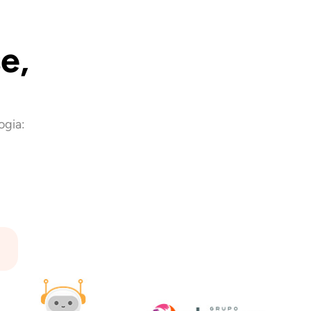
e,
ogia: