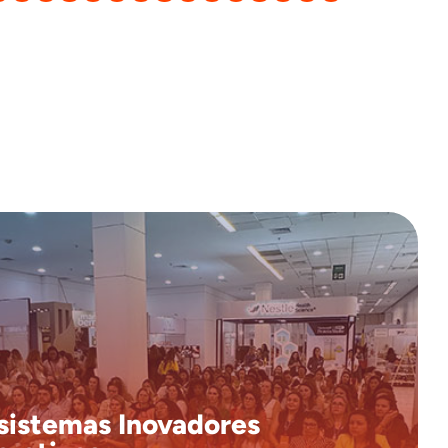
ecossistemas
Pela primeira vez, o CBFa 2025 criará
Audição e Equilíbrio e
para áreas como
exclusivos
agia
, com ampliação do de
Comunicação Alternativa
espaços vão muito além das palestras, proporcionando
experiência prática e integrada com marcas, ciência e
rviços, para que você vivencie as últimas inovações da
sistemas Inovadores
Fonoaudiologia.