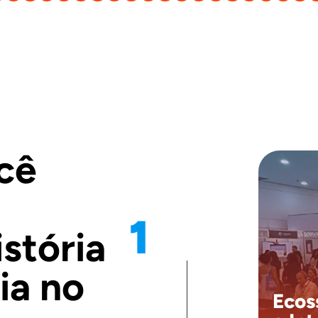
cê
1
istória
.
Disf
Esses 
uma 
ia no
se
Ecos