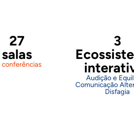
27
3
salas
Ecossist
interati
 conferências
Audição e Equilí
Comunicação Alter
Disfagia