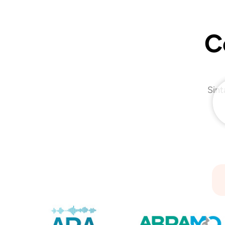
C
Sint