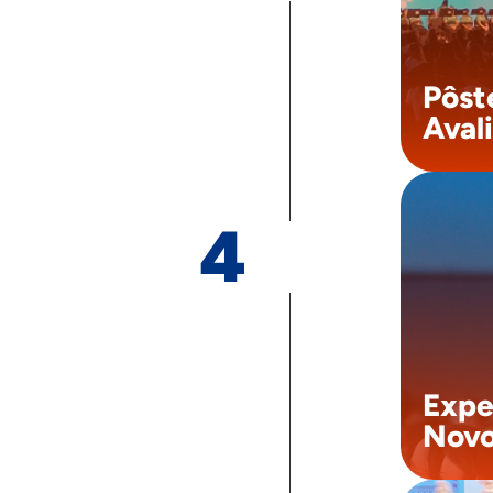
maior
próxi
Pôst
Aval
4
Com 
você
es
Alé
netwo
Expe
Novo