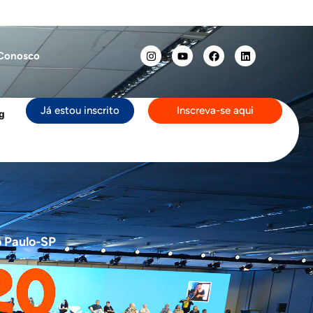
 Conosco
Já estou inscrito
Inscreva-se aqui
g
o Paulo-SP