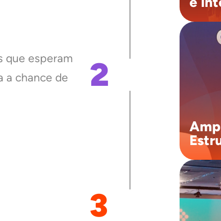
e Int
as que esperam
2
passa
a a chance de
3 n
es
garan
Ampl
Estr
3
pôst