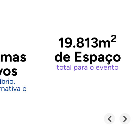
2
19.813
m
emas
de Espaço
vos
total para o evento
brio,
nativa e