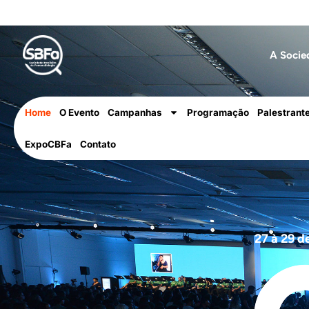
A Socie
Home
O Evento
Campanhas
Programação
Palestrant
ExpoCBFa
Contato
27 à 29 d