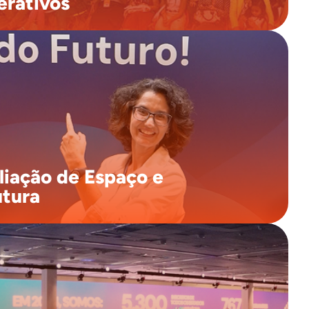
erativos
O evento vai crescer quase 100% em relação ao ano
do! Com 19.813 m², teremos 23 salas de conferências,
ovas arenas, mais de 400 atividades programadas e um
paço de 9.000 m² dedicado à feira. A infraestrutura vai
tir que você aproveite ao máximo todos os conteúdos
e interações.
iação de Espaço e
utura
Uma das grandes novidades que muitos esperavam: os
eres científicos serão avaliados no local! Isso permitirá