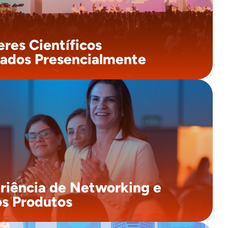
 reconhecimento para as pesquisas e um contato mais
mo com os trabalhos inovadores que estão moldando o
futuro da Fonoaudiologia.
eres Científicos
iados Presencialmente
um aumento significativo no número de expositores,
 terá acesso a uma variedade ainda maior de empresas
pecializadas, novas tecnologias e produtos inovadores.
m disso, o evento oferece inúmeras oportunidades de
rking, com a chance de conhecer novos fornecedores
e clientes.
riência de Networking e
s Produtos