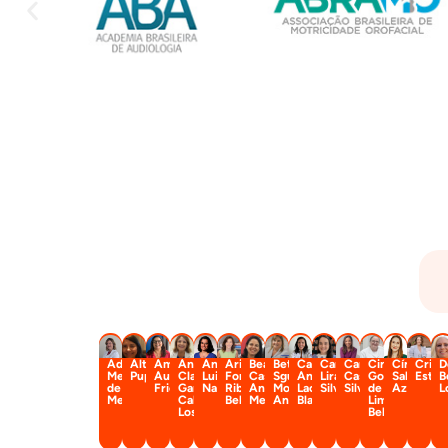
Adriane
Altair
Amélia
Ana
Ana
Ariella
Beatriz
Betina
Camila
Camila
Carolina
Cintia
Cíntia
Crist
D
Mesquita
Pupo
Augusta
Claudia
Luiza
Fornochari
Castro
Sguario
Andrioli
Lirani
Castelli
Gonçalves
Salgado
Estev
B
de
Friche
Garcia
Navas
Ribeiro
Andrade
Moreschi
Lacerda
Silva
Silvério
de
Azoni
L
Medeiros
Callejon
Belan
Mendes
Antonio
Blasi
Lima
Losada
Bellia