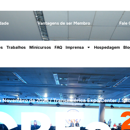
dade
Vantagens de ser Membro
Fale
es
Trabalhos
Minicursos
FAQ
Imprensa
Hospedagem
Blo
e Novembro de 2025 / Transamérica Expo Center / Sã